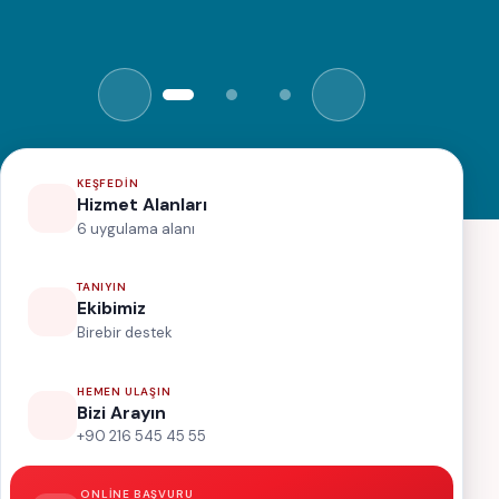
KEŞFEDIN
Hizmet Alanları
6 uygulama alanı
TANIYIN
Ekibimiz
Birebir destek
HEMEN ULAŞIN
Bizi Arayın
+90 216 545 45 55
ONLINE BAŞVURU