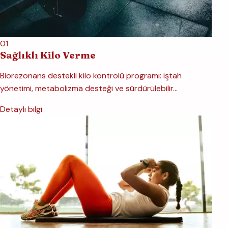
01
Sağlıklı Kilo Verme
Biorezonans destekli kilo kontrolü programı: iştah
yönetimi, metabolizma desteği ve sürdürülebilir…
Detaylı bilgi